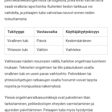
pelimekaniikkaongelmissa tai bugeissa, jotka eivät välttämättä
vaadi virallista raportointia. Kuitenkin tiedon tarkkuus voi
vaihdella, ja pelaajien tulisi vahvistaa neuvot ennen niiden
toteuttamista.
Tukityyppi
Vastausaika
Käyttäjätyytyväisyys
Virallinen tuki
Päiviä
Keskimääräinen
Yhteisön tuki
Välitön
Vaihtelee
Valitessasi näiden resurssien välillä, harkitse ongelmasi luonteen
mukaan. Teknisten ongelmien tai tilin palautuksen osalta
virallinen tuki on usein paras vaihtoehto. Pelivinkkien tai
yhteisöohjattujen ratkaisujen osalta foorumit voivat tarjota
nopeita ja monipuolisia näkemyksiä.
Yleisiä ongelmanratkaisuvinkkejä ovat palvelimen tilan
tarkistaminen, pelitiedostojen eheyden varmistaminen ja
ajureiden päivittäminen. Pelaajien tulisi myös hyödyntää