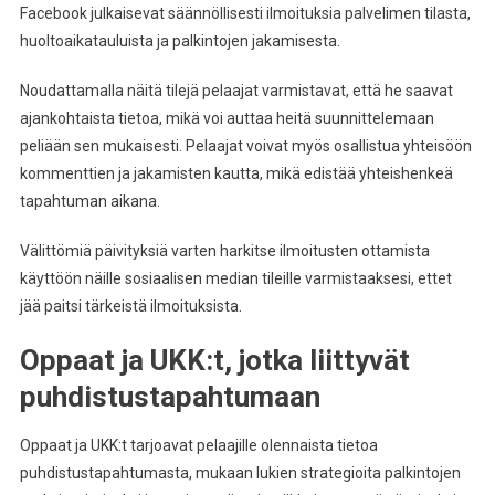
Facebook julkaisevat säännöllisesti ilmoituksia palvelimen tilasta,
huoltoaikatauluista ja palkintojen jakamisesta.
Noudattamalla näitä tilejä pelaajat varmistavat, että he saavat
ajankohtaista tietoa, mikä voi auttaa heitä suunnittelemaan
peliään sen mukaisesti. Pelaajat voivat myös osallistua yhteisöön
kommenttien ja jakamisten kautta, mikä edistää yhteishenkeä
tapahtuman aikana.
Välittömiä päivityksiä varten harkitse ilmoitusten ottamista
käyttöön näille sosiaalisen median tileille varmistaaksesi, ettet
jää paitsi tärkeistä ilmoituksista.
Oppaat ja UKK:t, jotka liittyvät
puhdistustapahtumaan
Oppaat ja UKK:t tarjoavat pelaajille olennaista tietoa
puhdistustapahtumasta, mukaan lukien strategioita palkintojen