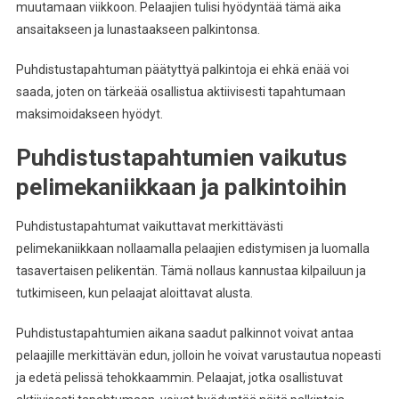
muutamaan viikkoon. Pelaajien tulisi hyödyntää tämä aika
ansaitakseen ja lunastaakseen palkintonsa.
Puhdistustapahtuman päätyttyä palkintoja ei ehkä enää voi
saada, joten on tärkeää osallistua aktiivisesti tapahtumaan
maksimoidakseen hyödyt.
Puhdistustapahtumien vaikutus
pelimekaniikkaan ja palkintoihin
Puhdistustapahtumat vaikuttavat merkittävästi
pelimekaniikkaan nollaamalla pelaajien edistymisen ja luomalla
tasavertaisen pelikentän. Tämä nollaus kannustaa kilpailuun ja
tutkimiseen, kun pelaajat aloittavat alusta.
Puhdistustapahtumien aikana saadut palkinnot voivat antaa
pelaajille merkittävän edun, jolloin he voivat varustautua nopeasti
ja edetä pelissä tehokkaammin. Pelaajat, jotka osallistuvat