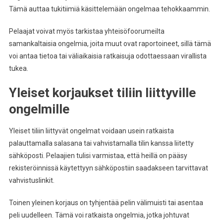
Tämä auttaa tukitiimiä käsittelemään ongelmaa tehokkaammin.
Pelaajat voivat myös tarkistaa yhteisöfoorumeilta
samankaltaisia ongelmia, joita muut ovat raportoineet, sillä tämä
voi antaa tietoa tai väliaikaisia ratkaisuja odottaessaan virallista
tukea.
Yleiset korjaukset tiliin liittyville
ongelmille
Yleiset tiliin liittyvät ongelmat voidaan usein ratkaista
palauttamalla salasana tai vahvistamalla tilin kanssa liitetty
sähköposti. Pelaajien tulisi varmistaa, että heillä on pääsy
rekisteröinnissä käytettyyn sähköpostiin saadakseen tarvittavat
vahvistuslinkit.
Toinen yleinen korjaus on tyhjentää pelin välimuisti tai asentaa
peli uudelleen. Tämä voi ratkaista ongelmia, jotka johtuvat