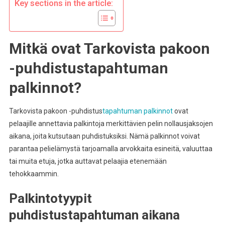
Key sections in the article:
Mitkä ovat Tarkovista pakoon
-puhdistustapahtuman
palkinnot?
Tarkovista pakoon -puhdistus
tapahtuman palkinnot
ovat
pelaajille annettavia palkintoja merkittävien pelin nollausjaksojen
aikana, joita kutsutaan puhdistuksiksi. Nämä palkinnot voivat
parantaa pelielämystä tarjoamalla arvokkaita esineitä, valuuttaa
tai muita etuja, jotka auttavat pelaajia etenemään
tehokkaammin.
Palkintotyypit
puhdistustapahtuman aikana