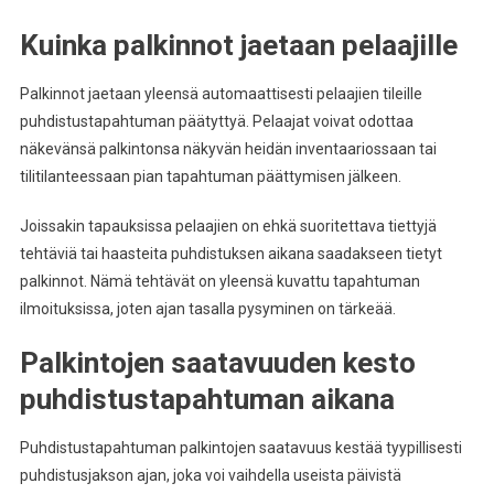
Kuinka palkinnot jaetaan pelaajille
Palkinnot jaetaan yleensä automaattisesti pelaajien tileille
puhdistustapahtuman päätyttyä. Pelaajat voivat odottaa
näkevänsä palkintonsa näkyvän heidän inventaariossaan tai
tilitilanteessaan pian tapahtuman päättymisen jälkeen.
Joissakin tapauksissa pelaajien on ehkä suoritettava tiettyjä
tehtäviä tai haasteita puhdistuksen aikana saadakseen tietyt
palkinnot. Nämä tehtävät on yleensä kuvattu tapahtuman
ilmoituksissa, joten ajan tasalla pysyminen on tärkeää.
Palkintojen saatavuuden kesto
puhdistustapahtuman aikana
Puhdistustapahtuman palkintojen saatavuus kestää tyypillisesti
puhdistusjakson ajan, joka voi vaihdella useista päivistä