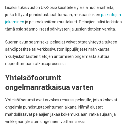
Lisäksi tukisivuston UKK-osio käsittelee yleisiä huolenaiheita,
jotka liittyvät puhdistustapahtumaan, mukaan lukien
palkintojen
jakaminen
ja pelimekaniikan muutokset. Pelaajien tulisi tarkistaa
tämä osio säännöllisesti päivitysten ja uusien tietojen varalta.
Suoran avun saamiseksi pelaajat voivat ottaa yhteyttä tukeen
sähköpostitse tai verkkosivuston lippujärjestelmän kautta.
Yksityiskohtaisten tietojen antaminen ongelmasta auttaa
nopeuttamaan ratkaisuprosessia.
Yhteisöfoorumit
ongelmanratkaisua varten
Yhteisöfoorumit ovat arvokas resurssi pelaajille, jotka kokevat
ongelmia puhdistustapahtuman aikana. Nämä alustat
mahdollistavat pelaajien jakaa kokemuksiaan, ratkaisujaan ja
vinkkejään yleisten ongelmien voittamiseksi.