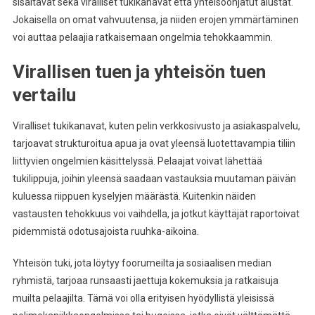
sisältävät sekä viralliset tukikanavat että yhteisöohjatut alustat.
Jokaisella on omat vahvuutensa, ja niiden erojen ymmärtäminen
voi auttaa pelaajia ratkaisemaan ongelmia tehokkaammin.
Virallisen tuen ja yhteisön tuen
vertailu
Viralliset tukikanavat, kuten pelin verkkosivusto ja asiakaspalvelu,
tarjoavat strukturoitua apua ja ovat yleensä luotettavampia tiliin
liittyvien ongelmien käsittelyssä. Pelaajat voivat lähettää
tukilippuja, joihin yleensä saadaan vastauksia muutaman päivän
kuluessa riippuen kyselyjen määrästä. Kuitenkin näiden
vastausten tehokkuus voi vaihdella, ja jotkut käyttäjät raportoivat
pidemmistä odotusajoista ruuhka-aikoina.
Yhteisön tuki, jota löytyy foorumeilta ja sosiaalisen median
ryhmistä, tarjoaa runsaasti jaettuja kokemuksia ja ratkaisuja
muilta pelaajilta. Tämä voi olla erityisen hyödyllistä yleisissä