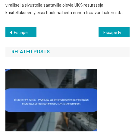
virallisella sivustolla saatavilla olevia UKK-resursseja
käsitelläkseen yleisiä huolenaiheita ennen lisäavun hakemista.
Post
Escape From Tarkov – Lahjakuvastukset: Vaatimusmenetelmät, Vahvistusvaiheet, Tilin linkittäminen
Escape From Tarkov – Pyyhkäisy-tapahtuman palkinnot: Palkintojen jakaminen, Aikataulu, Käyttäjätyytyväisyys
navigation
RELATED POSTS