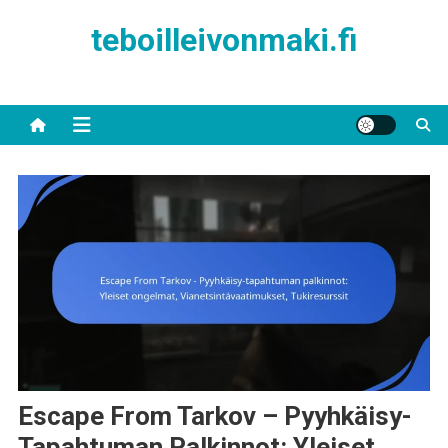
Skip
teboilleivonmaki.fi
to
content
Escape From Tarkov – Pyyhkäisy-
Tapahtuman Palkinnot: Yleiset