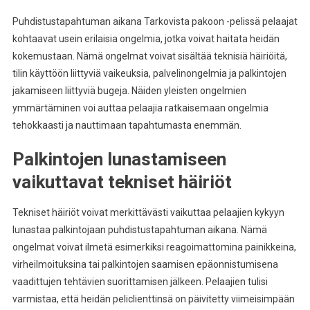
Puhdistustapahtuman aikana Tarkovista pakoon -pelissä pelaajat
kohtaavat usein erilaisia ongelmia, jotka voivat haitata heidän
kokemustaan. Nämä ongelmat voivat sisältää teknisiä häiriöitä,
tilin käyttöön liittyviä vaikeuksia, palvelinongelmia ja palkintojen
jakamiseen liittyviä bugeja. Näiden yleisten ongelmien
ymmärtäminen voi auttaa pelaajia ratkaisemaan ongelmia
tehokkaasti ja nauttimaan tapahtumasta enemmän.
Palkintojen lunastamiseen
vaikuttavat tekniset häiriöt
Tekniset häiriöt voivat merkittävästi vaikuttaa pelaajien kykyyn
lunastaa palkintojaan puhdistustapahtuman aikana. Nämä
ongelmat voivat ilmetä esimerkiksi reagoimattomina painikkeina,
virheilmoituksina tai palkintojen saamisen epäonnistumisena
vaadittujen tehtävien suorittamisen jälkeen. Pelaajien tulisi
varmistaa, että heidän peliclienttinsä on päivitetty viimeisimpään