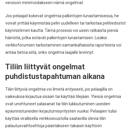
versioon minimoidakseen nämä ongelmat.
Jos pelaajat kokevat ongelmia palkintojen lunastamisessa, he
voivat yrittää käynnistää pelin uudelleen tai tarkistaa pelitiedostot
käynnistimen kautta. Tämä prosessi voi usein ratkaista pieniä
häiriöitä, jotka estävät palkintojen lunastamisen. Lisäksi
verkkoforumien tarkistaminen samankaltaisista raporteista voi
antaa tietoa siitä, onko ongelma laajalle levinnyt.
Tiliin liittyvät ongelmat
puhdistustapahtuman aikana
Tiliin liittyviä ongelmia voi ilmetä erityisesti, jos pelaajilla on
vaikeuksia kirjautua sisään tai käyttää tilejään. Yleisiä ongelmia
ovat unohtuneet salasanat tai tilin lukkiutuminen useiden
epäonnistuneiden kirjautumisyritysten vuoksi. Pelaajien tulisi
käyttää virallisella verkkosivustolla saatavilla olevia tilin
palautusvaihtoehtoja päästäkseen takaisin käyttöön.