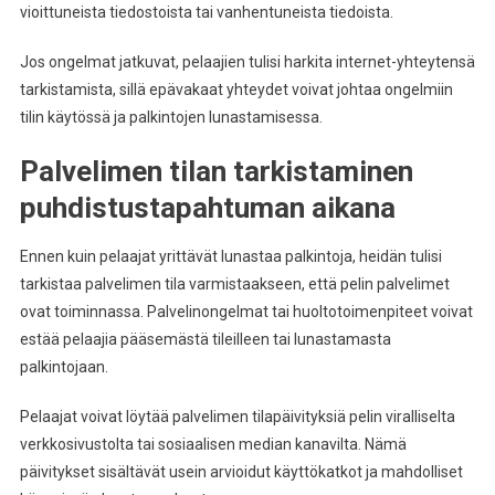
vioittuneista tiedostoista tai vanhentuneista tiedoista.
Jos ongelmat jatkuvat, pelaajien tulisi harkita internet-yhteytensä
tarkistamista, sillä epävakaat yhteydet voivat johtaa ongelmiin
tilin käytössä ja palkintojen lunastamisessa.
Palvelimen tilan tarkistaminen
puhdistustapahtuman aikana
Ennen kuin pelaajat yrittävät lunastaa palkintoja, heidän tulisi
tarkistaa palvelimen tila varmistaakseen, että pelin palvelimet
ovat toiminnassa. Palvelinongelmat tai huoltotoimenpiteet voivat
estää pelaajia pääsemästä tileilleen tai lunastamasta
palkintojaan.
Pelaajat voivat löytää palvelimen tilapäivityksiä pelin viralliselta
verkkosivustolta tai sosiaalisen median kanavilta. Nämä
päivitykset sisältävät usein arvioidut käyttökatkot ja mahdolliset