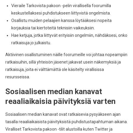
Vieraile Tarkovista pakoon -pelin virallisella foorumilla
keskustellaksesi puhdistukseen liittyvistä ongelmista.
Osallistu muiden pelaajien kanssa löytääksesi nopeita
korjauksia tai kiertoteitä teknisiin vaikeuksiin.
Hae ketjuja, jotka liittyvät erityisiin ongelmiin, nähdäksesi, onko
ratkaisuja jo julkaistu.
Aktiivinen osallistuminen näille foorumeille voi johtaa nopeampiin
ratkaisuihin, sillä yhteisön jäsenet jakavat usein näkemyksiä ja
ratkaisuja, joita ei välttämättä ole käsitelty virallisissa
resursseissa.
Sosiaalisen median kanavat
reaaliaikaisia päivityksiä varten
Sosiaalisen median kanavat ovat ratkaisevia pysyäkseen ajan
tasalla reaaliaikaisista päivityksistä puhdistustapahtuman aikana.
Viralliset Tarkovista pakoon -tilit alustoilla kuten Twitter ja