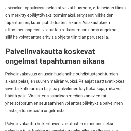
Joissakin tapauksissa pelaajat voivat huomata, että heidän tilinsä
on merkitty epäilyttäväksi toiminnaksi, erityisesti vilkkaiden
tapahtumien, kuten puhdistusten, aikana. Asiakastukeen
ottaminen nopeasti voi auttaa ratkaisemaan nämä ongelmat,
sillä he voivat antaa erityisiä ohjeita tilin tilan perusteella.
Palvelinvakautta koskevat
ongelmat tapahtuman aikana
Palvelinvakavuus on usein huolenaihe puhdistustapahtumien
aikana pelaajien suuren määrän vuoksi. Pelaajat saattavat kokea
viivettä, katkeamisia tai jopa palvelimen käyttökatkoja, mikä voi
häiritä peliä. Virallisten sosiaalisen median kanavien tai
yhteisöfoorumien seuraaminen voi antaa päivityksiä palvelimen
tilasta ja tunnetuista ongelmista.
Palvelinvakautta heikentävien vaikutusten minimoimiseksi
pelaajien tulisi harkita pelaamista ruuhka-aikojen ulkopuolella,