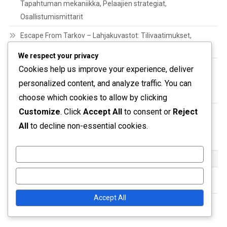
Tapahtuman mekaniikka, Pelaajien strategiat,
Osallistumismittarit
Escape From Tarkov – Lahjakuvastot: Tilivaatimukset,
Kelpoisuusvaatimukset, Vahvistusprosessi
We respect your privacy
Escape From Tarkov Twitch Drops:
Cookies help us improve your experience, deliver
Ongelmanratkaisuvaatimukset, Yleisimmät ongelmat,
personalized content, and analyze traffic. You can
Tukiresurssit
choose which cookies to allow by clicking
Customize
. Click
Accept All
to consent or
Reject
Escape From Tarkov Twitch Drops: Palkintojen jakaminen,
All
to decline non-essential cookies.
Aikataulu, Tilin vahvistaminen
Customize
ARKISTO
Reject All
March 2026
Accept All
February 2026