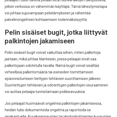
jolloin verkossa on vähemmän käyttäjiä. Tämä lähestymistapa
voi johtaa sujuvampaan pelielämykseen ja vähentää
palvelinongelmien kohtaamisen todennäköisyyttä.
Pelin sisäiset bugit, jotka liittyvät
palkintojen jakamiseen
Pelin sisäiset bugit voivat vaikuttaa siihen, miten palkintoja
jaetaan, mikä johtaa tilanteisiin, joissa pelaajat eivät saa
palkintojaan odotetulla tavalla. Nämä bugit voivat sisältää
virheellisiä palkintomääriä tai esineiden toimittamisen
epäonnistumisen tiettyjen tehtävien suorittamisen jälkeen.
Suoritettujen tehtävien ja odotettujen palkintojen seuraaminen
voi auttaa pelaajia tunnistamaan poikkeavuuksia.
Jos pelaajat huomaavat ongelmia palkintojen jakamisessa,
heidän tulisi dokumentoida ongelma ja raportoida se
asiakastuelle. Kuvakaappausten tai yksityiskohtaisten kuvausten