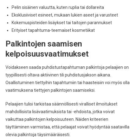
Pelin sisäinen valuutta, kuten ruplia tai dollareita
Eksklusiiviset esineet, mukaan lukien aseet ja varusteet
Kokemuspisteiden lisäykset tai taitojen parannukset
Erityiset tapahtuma-teemaiset kosmetiikat
Palkintojen saamisen
kelpoisuusvaatimukset
Voidakseen saada puhdistustapahtuman palkintoja pelaajien on
tyypillisesti oltava aktiivinen tili puhdistusjakson aikana.
Osallistuminen tiettyihin tapahtumiin tai haasteisiin voi myös olla
vaatimuksena tiettyjen palkintojen saamiseksi.
Pelaajien tulisi tarkistaa säännöllisesti viralliset ilmoitukset
mahdollisista lisävaatimuksista tai -ehdoista, jotka voivat
vaikuttaa palkintojen kelpoisuuteen. Näiden kriteerien
täyttäminen varmistaa, että pelaajat voivat hyödyntää saatavilla
olevia palkintoja täysimääräisesti.