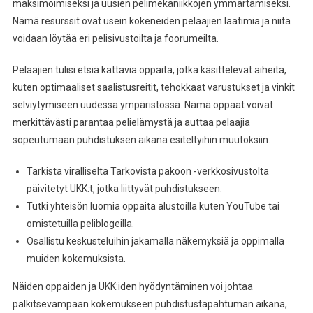
maksimoimiseksi ja uusien pelimekaniikkojen ymmärtämiseksi.
Nämä resurssit ovat usein kokeneiden pelaajien laatimia ja niitä
voidaan löytää eri pelisivustoilta ja foorumeilta.
Pelaajien tulisi etsiä kattavia oppaita, jotka käsittelevät aiheita,
kuten optimaaliset saalistusreitit, tehokkaat varustukset ja vinkit
selviytymiseen uudessa ympäristössä. Nämä oppaat voivat
merkittävästi parantaa pelielämystä ja auttaa pelaajia
sopeutumaan puhdistuksen aikana esiteltyihin muutoksiin.
Tarkista viralliselta Tarkovista pakoon -verkkosivustolta
päivitetyt UKK:t, jotka liittyvät puhdistukseen.
Tutki yhteisön luomia oppaita alustoilla kuten YouTube tai
omistetuilla peliblogeilla.
Osallistu keskusteluihin jakamalla näkemyksiä ja oppimalla
muiden kokemuksista.
Näiden oppaiden ja UKK:iden hyödyntäminen voi johtaa
palkitsevampaan kokemukseen puhdistustapahtuman aikana,