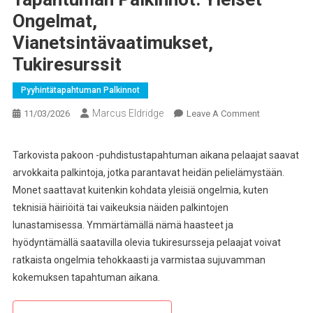
Ongelmat,
Vianetsintävaatimukset,
Tukiresurssit
Pyyhintätapahtuman Palkinnot
Marcus Eldridge
On
11/03/2026
Leave A Comment
Escape
From
Tarkovista pakoon -puhdistustapahtuman aikana pelaajat saavat
Tarkov
arvokkaita palkintoja, jotka parantavat heidän pelielämystään.
–
Monet saattavat kuitenkin kohdata yleisiä ongelmia, kuten
Pyyhkäisy-
teknisiä häiriöitä tai vaikeuksia näiden palkintojen
Tapahtuman
lunastamisessa. Ymmärtämällä nämä haasteet ja
Palkinnot:
Yleiset
hyödyntämällä saatavilla olevia tukiresursseja pelaajat voivat
Ongelmat,
ratkaista ongelmia tehokkaasti ja varmistaa sujuvamman
Vianetsintäv
kokemuksen tapahtuman aikana.
Tukiresurssit