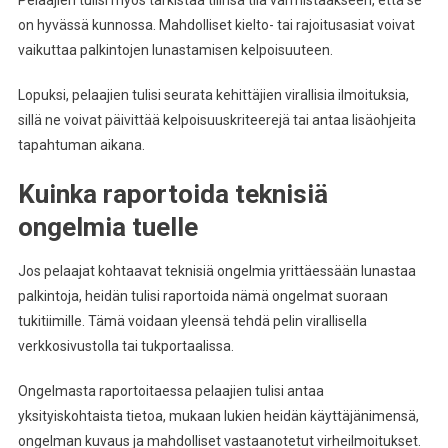
Pelaajien tulisi myös tarkistaa tilinsä tila varmistaakseen, että se
on hyvässä kunnossa. Mahdolliset kielto- tai rajoitusasiat voivat
vaikuttaa palkintojen lunastamisen kelpoisuuteen.
Lopuksi, pelaajien tulisi seurata kehittäjien virallisia ilmoituksia,
sillä ne voivat päivittää kelpoisuuskriteerejä tai antaa lisäohjeita
tapahtuman aikana.
Kuinka raportoida teknisiä
ongelmia tuelle
Jos pelaajat kohtaavat teknisiä ongelmia yrittäessään lunastaa
palkintoja, heidän tulisi raportoida nämä ongelmat suoraan
tukitiimille. Tämä voidaan yleensä tehdä pelin virallisella
verkkosivustolla tai tukportaalissa.
Ongelmasta raportoitaessa pelaajien tulisi antaa
yksityiskohtaista tietoa, mukaan lukien heidän käyttäjänimensä,
ongelman kuvaus ja mahdolliset vastaanotetut virheilmoitukset.