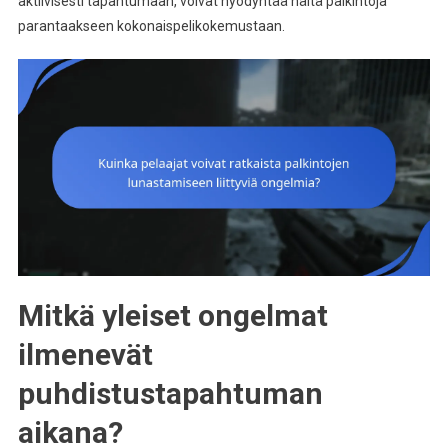
aktiivisesti tapahtumaan, voivat hyödyntää näitä palkintoja
parantaakseen kokonaispelikokemustaan.
Mitkä yleiset ongelmat
ilmenevät
puhdistustapahtuman
aikana?